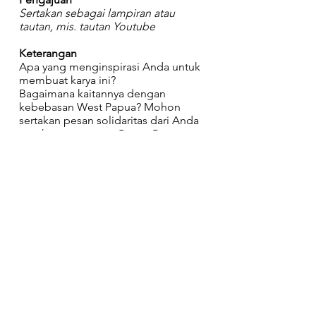
Sertakan sebagai lampiran atau
tautan, mis. tautan Youtube
Keterangan
Apa yang menginspirasi Anda untuk
membuat karya ini?
Bagaimana kaitannya dengan
kebebasan West Papua? Mohon
sertakan pesan solidaritas dari Anda
untuk semua orang Papua Barat.
Deskripsi dapat berupa teks,
rekaman suara atau rekaman video.
Situs web
Pegangan media sosial
Mendukung pekerjaan Anda
Bagaimana mungkin rakyat
mendukung pekerjaan Anda secara
finansial atau sebaliknya?