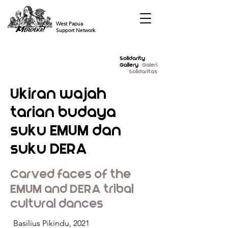
West Papua
Support Network
Solidarity
Gallery
Galeri
Solidaritas
Ukiran wajah
tarian budaya
suku EMUM dan
suku DERA
Carved faces of the
EMUM and DERA tribal
cultural dances
Basilius Pikindu, 2021