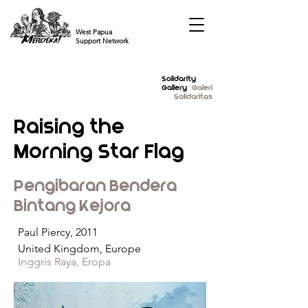
West Papua
Support Network
Solidarity
Gallery
Galeri
Solidaritas
Raising the
Morning Star Flag
Pengibaran Bendera
Bintang Kejora
Paul Piercy, 2011
United Kingdom, Europe
Inggris Raya, Eropa