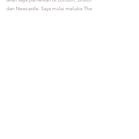
dan Newcastle. Saya mulai melukis The
Black Portraits pada tahun 2010."