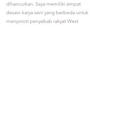
dihancurkan. Saya memiliki empat
desain karya seni yang berbeda untuk
menyoroti penyebab rakyat West
Papua dan perjuangan mereka untuk
kemerdekaan dan “West Papua yang
Bebas”. MERDEKA!!"