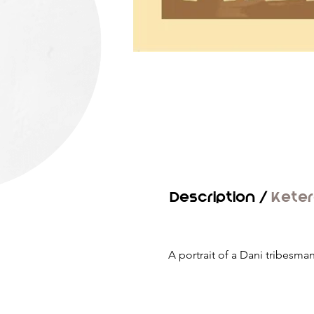
Description /
Kete
A portrait of a Dani tribesm