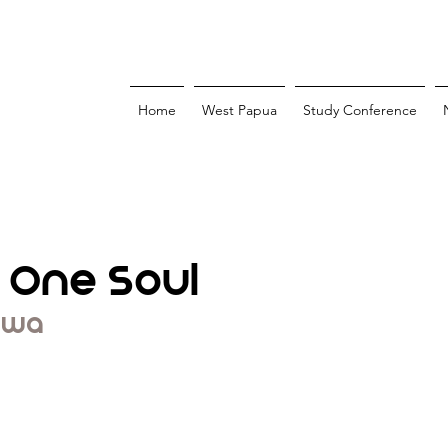
Home
West Papua
Study Conference
 One Soul
Jiwa