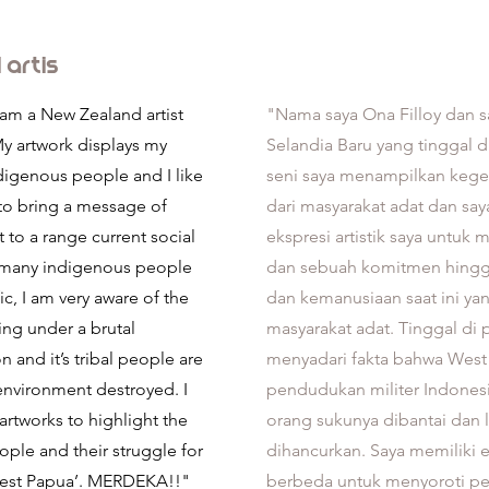
l artis
 am a New Zealand artist
"Nama saya Ona Filloy dan 
 My artwork displays my
Selandia Baru yang tinggal di
ndigenous people and I like
seni saya menampilkan keg
 to bring a message of
dari masyarakat adat dan s
to a range current social
ekspresi artistik saya untu
t many indigenous people
dan sebuah komitmen hingga
ic, I am very aware of the
dan kemanusiaan saat ini ya
ing under a brutal
masyarakat adat. Tinggal di p
 and it’s tribal people are
menyadari fakta bahwa West
environment destroyed. I
pendudukan militer Indonesi
artworks to highlight the
orang sukunya dibantai dan
ple and their struggle for
dihancurkan. Saya memiliki 
est Papua’. MERDEKA!!"
berbeda untuk menyoroti pe