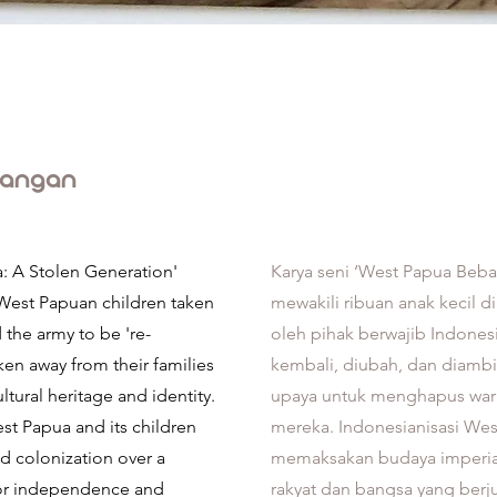
rangan
: A Stolen Generation'
Karya seni ‘West Papua Beba
West Papuan children taken
mewakili ribuan anak kecil 
 the army to be 're-
oleh pihak berwajib Indonesi
en away from their families
kembali, diubah, dan diambi
ltural heritage and identity.
upaya untuk menghapus wari
st Papua and its children
mereka. Indonesianisasi We
nd colonization over a
memaksakan budaya imperiali
for independence and
rakyat dan bangsa yang ber