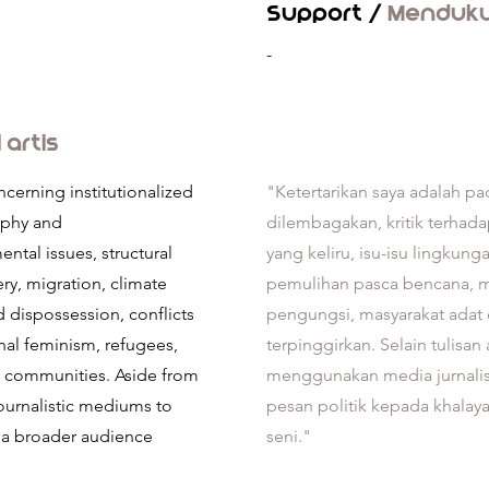
Support /
Menduk
-
l artis
ncerning institutionalized
"Ketertarikan saya adalah pa
aphy and
dilembagakan, kritik terhada
ntal issues, structural
yang keliru, isu-isu lingkunga
ery, migration, climate
pemulihan pasca bencana, mi
 dispossession, conflicts
pengungsi, masyarakat adat
onal feminism, refugees,
terpinggirkan. Selain tulisan
 communities. Aside from
menggunakan media jurnali
journalistic mediums to
pesan politik kepada khalaya
 a broader audience
seni."