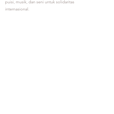
puisi, musik, dan seni untuk solidaritas
internasional.
Kembali ke Galeri
Back to Gallery