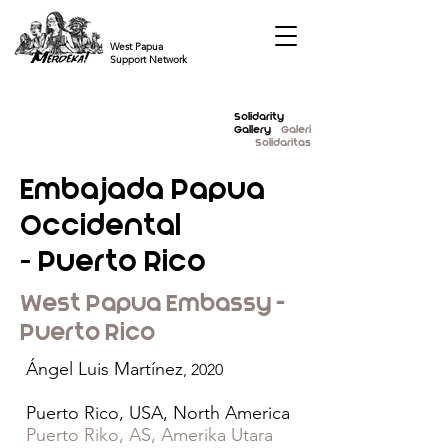
West Papua
Support Network
Solidarity
Gallery
Galeri
Solidaritas
Embajada Papua
Occidental
- Puerto Rico
West Papua Embassy -
Puerto Rico
Ángel Luis Martínez
, 2020
Puerto Rico, USA, North America
Puerto Riko, AS, Amerika Utara